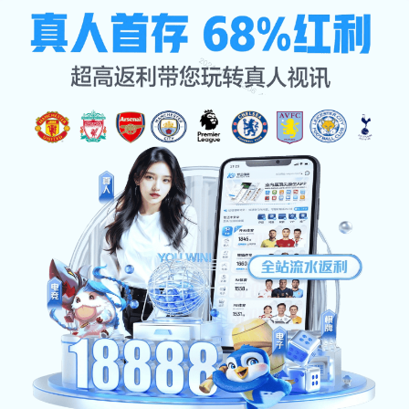
产品展示
网站首页
产品展示