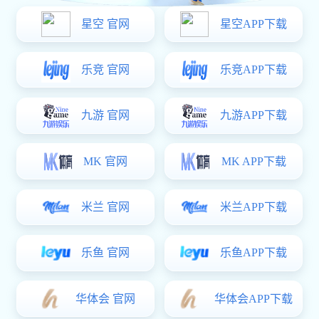
黄希扬点赞国
足新星：王钰
栋们的未来值
得期待
2026-01-21