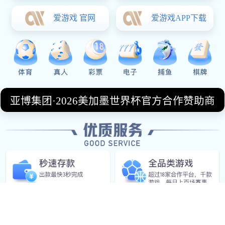
重庆铜梁龙老将黄希扬近日在接受《足球》
报专访时，对国足年轻球员的表现给予高度评
价，直言 “他们展现出的特点让我们看到了未来的
希望”。作为中国足坛征战近 20 年的 “常青树”，
黄希扬的话语既饱含对后辈的期许，也折射出国
足更新换代的真实图景。
一、老将眼中的 “青春风
暴”
在国足无缘美加墨世界杯的背景下，黄希扬
特别提到年轻球员的成长：“国家队虽然未能晋
级，但王钰栋、向余望等小将的表现令人眼前一
亮。他们在技术特点、比赛阅读能力上的进步，
让我们看到了冲击下一届世界杯的潜力。”
以 18 岁的王钰栋为例，这位浙江队前锋在
2025 年世预赛对阵巴林的比赛中打入绝杀点球，